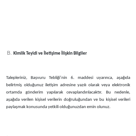
Çalışan Adayı
Diğer (Lütfen aşağıda belirtiniz)
Şirket’in, başvuruda bulunan veri sahibinin, gerçek hak sahibi olup
olmadığını tespit etme yükümlülüğü bulunmaktadır. Bu kapsamda
Şirket, kimlik tespiti yapabilmek adına her türlü teyit edici bilgi ve
belgeyi talep etme hakkını haizdir. Kimlik teyidinizin sağlanması
amacıyla Şirket’e kimlik fotokopinizin iletilmesi halinde, ilgili belge
üzerinde yer alan özel nitelikli kişisel verilere (kan grubu ve din bilgisi)
yer veril
me
diğinden emin olunuz.
Başvuru Konusu