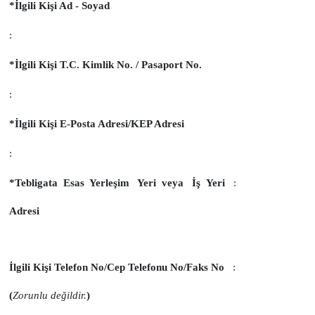
Kanun’un 11. maddesi kapsamındaki kişisel verilerinize ilişkin
talebinizi aşağıda açıkça yazmanızı rica ederiz. Konuya ilişkin
bilgi ve belgeler başvuruya eklenmelidir.
Başvurunuz kapsamında Şirket’e iletilen bilgi ve belgeler arasında
Kanun’un 6’ncı maddesinde sınırlı sayıda sayılmış herhangi bir özel
nitelikli kişisel veriye (örn. sağlık bilgisi, din bilgisi, siyasi düşünce
bilgisi) yer veril
me
diğinden emin olunuz.
Başvurunun Sonuçlandırılması ve Bildirilme Yöntemi
Başvurunuz, Şirket’e ulaştığı tarihten itibaren niteliğine göre en kısa