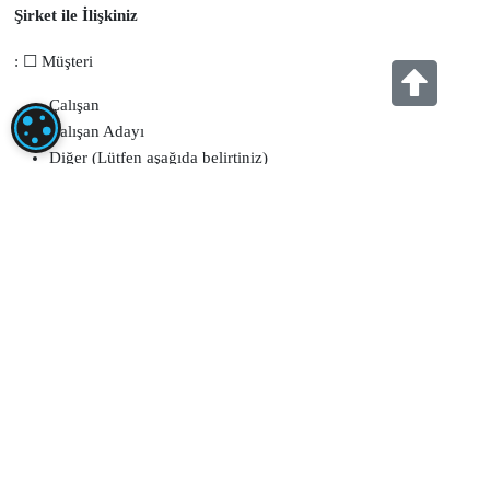
sürede ve her halükarda en geç 30 (otuz) gün içinde ücretsiz olarak
sonuçlandıracaktır. Talebinizin sonuçlandırılmasına ilişkin ayrıca bir
maliyet doğması halinde ise Kişisel Verileri Koruma Kurulu tarafından
belirlenen tarifedeki
ücretler tarafınızdan talep edilebilecektir.
Yanıtın elden teslim edilmesini istiyorum. (Vekâleten teslim
alınması durumunda noter tasdikli vekâletname veya yetki
belgesi olması gerekmektedir.)
Yanıtın B bölümünde sağlamış olduğum posta adresime
gönderilmesini istiyorum.
Yanıtın B bölümünde sağlamış olduğum elektronik posta
adresime gönderilmesini istiyorum.
Yanıtın B bölümünde sağlamış olduğum KEP numarama
gönderilmesini istiyorum.